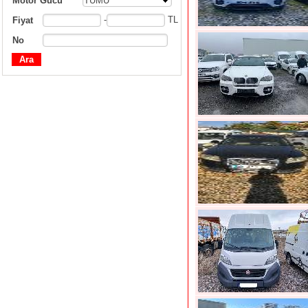
Motor Gücü
TÜMÜ
-
TL
Fiyat
No