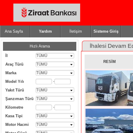
Ana Sayfa
Yardım
İletişim
Sisteme Giriş
İhalesi Devam E
Hızlı Arama
İl
TÜMÜ
RESİM
Araç Türü
TÜMÜ
Marka
TÜMÜ
-
Model Yılı
Yakıt Türü
TÜMÜ
Şanzıman Türü
TÜMÜ
-
Kilometre
Kasa Tipi
TÜMÜ
Motor Hacmi
TÜMÜ