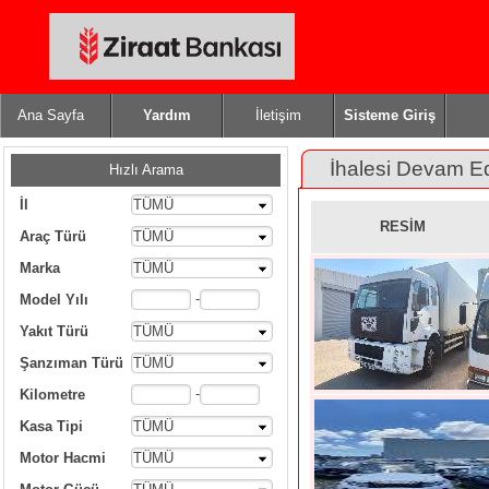
Ana Sayfa
Yardım
İletişim
Sisteme Giriş
İhalesi Devam E
Hızlı Arama
İl
TÜMÜ
RESİM
Araç Türü
TÜMÜ
Marka
TÜMÜ
-
Model Yılı
Yakıt Türü
TÜMÜ
Şanzıman Türü
TÜMÜ
-
Kilometre
Kasa Tipi
TÜMÜ
Motor Hacmi
TÜMÜ