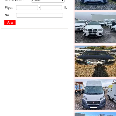
Motor Gücü
TÜMÜ
-
TL
Fiyat
No