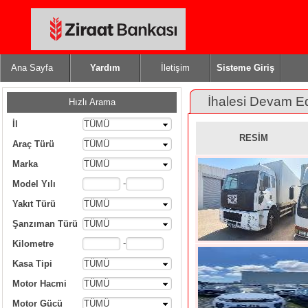
Ana Sayfa
Yardım
İletişim
Sisteme Giriş
İhalesi Devam E
Hızlı Arama
İl
TÜMÜ
RESİM
Araç Türü
TÜMÜ
Marka
TÜMÜ
-
Model Yılı
Yakıt Türü
TÜMÜ
Şanzıman Türü
TÜMÜ
-
Kilometre
Kasa Tipi
TÜMÜ
Motor Hacmi
TÜMÜ
Motor Gücü
TÜMÜ