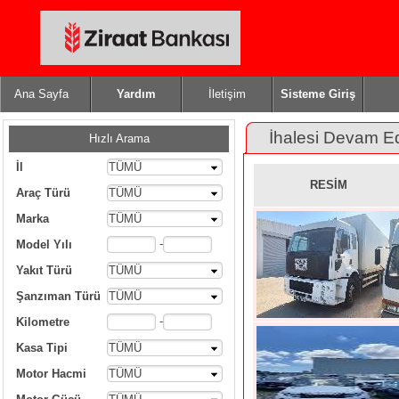
Ana Sayfa
Yardım
İletişim
Sisteme Giriş
İhalesi Devam E
Hızlı Arama
İl
TÜMÜ
RESİM
Araç Türü
TÜMÜ
Marka
TÜMÜ
-
Model Yılı
Yakıt Türü
TÜMÜ
Şanzıman Türü
TÜMÜ
-
Kilometre
Kasa Tipi
TÜMÜ
Motor Hacmi
TÜMÜ