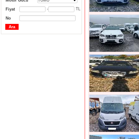
Motor Gücü
TÜMÜ
-
TL
Fiyat
No