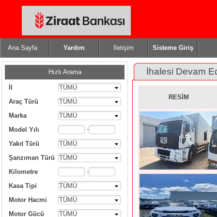
Ana Sayfa
Yardım
İletişim
Sisteme Giriş
İhalesi Devam E
Hızlı Arama
İl
TÜMÜ
RESİM
Araç Türü
TÜMÜ
Marka
TÜMÜ
-
Model Yılı
Yakıt Türü
TÜMÜ
Şanzıman Türü
TÜMÜ
-
Kilometre
Kasa Tipi
TÜMÜ
Motor Hacmi
TÜMÜ
Motor Gücü
TÜMÜ