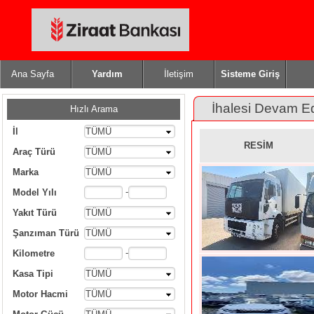
Ana Sayfa
Yardım
İletişim
Sisteme Giriş
İhalesi Devam E
Hızlı Arama
İl
TÜMÜ
RESİM
Araç Türü
TÜMÜ
Marka
TÜMÜ
-
Model Yılı
Yakıt Türü
TÜMÜ
Şanzıman Türü
TÜMÜ
-
Kilometre
Kasa Tipi
TÜMÜ
Motor Hacmi
TÜMÜ