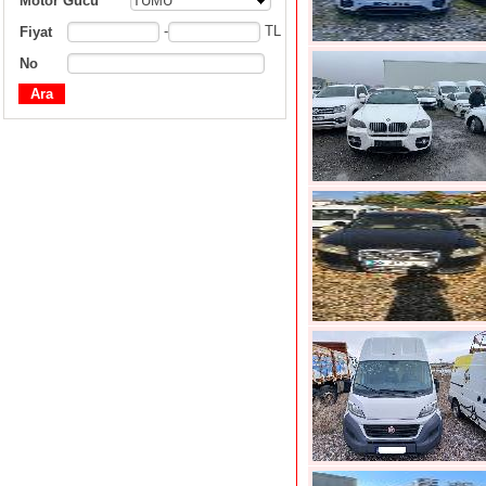
Motor Gücü
TÜMÜ
-
TL
Fiyat
No