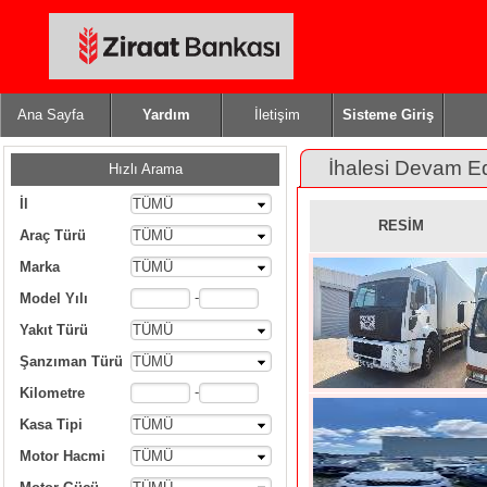
Ana Sayfa
Yardım
İletişim
Sisteme Giriş
İhalesi Devam E
Hızlı Arama
İl
TÜMÜ
RESİM
Araç Türü
TÜMÜ
Marka
TÜMÜ
-
Model Yılı
Yakıt Türü
TÜMÜ
Şanzıman Türü
TÜMÜ
-
Kilometre
Kasa Tipi
TÜMÜ
Motor Hacmi
TÜMÜ