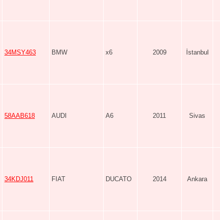
34MSY463
BMW
x6
2009
İstanbul
58AAB618
AUDI
A6
2011
Sivas
34KDJ011
FIAT
DUCATO
2014
Ankara