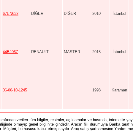
67EN632
DİĞER
DİĞER
2010
İstanbul
44BJ067
RENAULT
MASTER
2015
İstanbul
06-00-10-1245
1998
Karaman
tarafından verilen tüm bilgiler, resimler, açıklamalar ve basında, internette yayı
teliğinde olmayıp genel bilgi niteliğindedir. Aracın fiili durumuyla Banka tarafı
 Müşteri, bu hususu kabul etmiş sayılır. Araç satış şartnamesine Yardım men