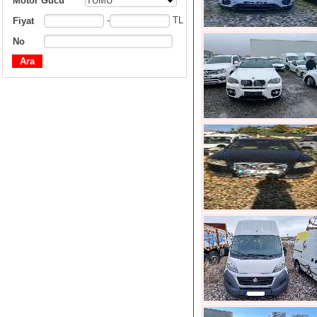
Motor Gücü
TÜMÜ
-
TL
Fiyat
No