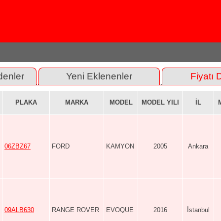
denler
Yeni Eklenenler
Fiyatı 
PLAKA
MARKA
MODEL
MODEL YILI
İL
06ZBZ67
FORD
KAMYON
2005
Ankara
09ALB630
RANGE ROVER
EVOQUE
2016
İstanbul