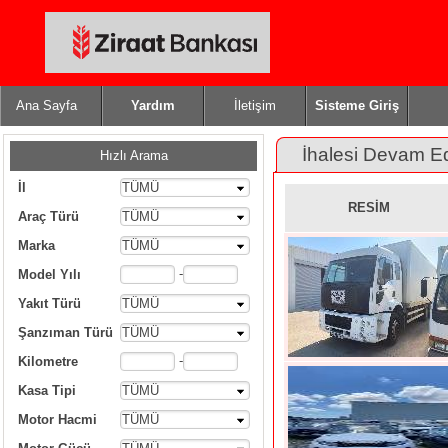
Ana Sayfa
Yardım
İletişim
Sisteme Giriş
İhalesi Devam E
Hızlı Arama
İl
TÜMÜ
RESİM
Araç Türü
TÜMÜ
Marka
TÜMÜ
-
Model Yılı
Yakıt Türü
TÜMÜ
Şanzıman Türü
TÜMÜ
-
Kilometre
Kasa Tipi
TÜMÜ
Motor Hacmi
TÜMÜ