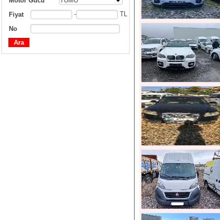
Motor Gücü
TÜMÜ
-
TL
Fiyat
No