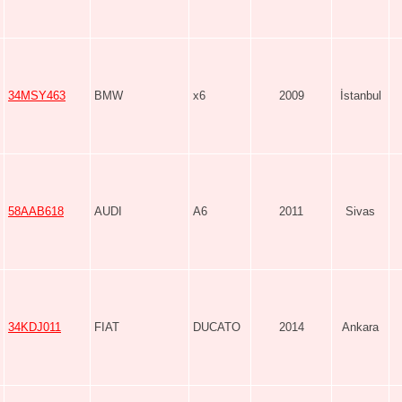
34MSY463
BMW
x6
2009
İstanbul
58AAB618
AUDI
A6
2011
Sivas
34KDJ011
FIAT
DUCATO
2014
Ankara