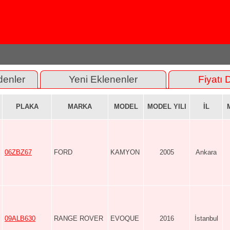
denler
Yeni Eklenenler
Fiyatı 
PLAKA
MARKA
MODEL
MODEL YILI
İL
06ZBZ67
FORD
KAMYON
2005
Ankara
09ALB630
RANGE ROVER
EVOQUE
2016
İstanbul