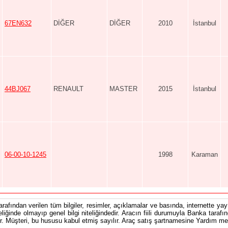
67EN632
DİĞER
DİĞER
2010
İstanbul
44BJ067
RENAULT
MASTER
2015
İstanbul
06-00-10-1245
1998
Karaman
tarafından verilen tüm bilgiler, resimler, açıklamalar ve basında, internette yayı
teliğinde olmayıp genel bilgi niteliğindedir. Aracın fiili durumuyla Banka tarafı
 Müşteri, bu hususu kabul etmiş sayılır. Araç satış şartnamesine Yardım men