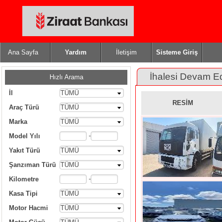
Ana Sayfa
Yardım
İletişim
Sisteme Giriş
İhalesi Devam E
Hızlı Arama
İl
TÜMÜ
RESİM
Araç Türü
TÜMÜ
Marka
TÜMÜ
-
Model Yılı
Yakıt Türü
TÜMÜ
Şanzıman Türü
TÜMÜ
-
Kilometre
Kasa Tipi
TÜMÜ
Motor Hacmi
TÜMÜ