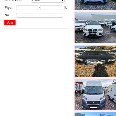
Motor Gücü
TÜMÜ
-
TL
Fiyat
No