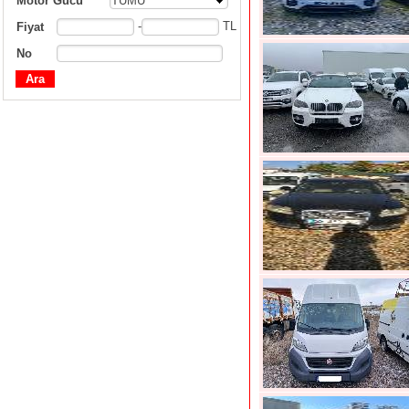
Motor Gücü
TÜMÜ
-
TL
Fiyat
No