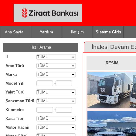
Ana Sayfa
Yardım
İletişim
Sisteme Giriş
İhalesi Devam E
Hızlı Arama
İl
TÜMÜ
RESİM
Araç Türü
TÜMÜ
Marka
TÜMÜ
-
Model Yılı
Yakıt Türü
TÜMÜ
Şanzıman Türü
TÜMÜ
-
Kilometre
Kasa Tipi
TÜMÜ
Motor Hacmi
TÜMÜ