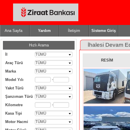
Ana Sayfa
Yardım
İletişim
Sisteme Giriş
İhalesi Devam E
Hızlı Arama
İl
TÜMÜ
RESİM
Araç Türü
TÜMÜ
Marka
TÜMÜ
-
Model Yılı
Yakıt Türü
TÜMÜ
Şanzıman Türü
TÜMÜ
-
Kilometre
Kasa Tipi
TÜMÜ
Motor Hacmi
TÜMÜ