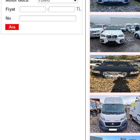
Motor Gücü
TÜMÜ
-
TL
Fiyat
No