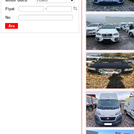
Motor Gücü
TÜMÜ
-
TL
Fiyat
No