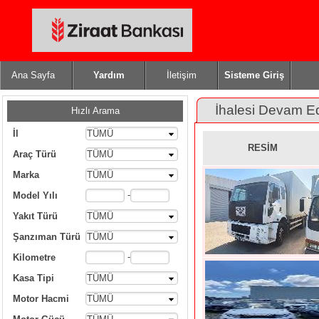
Ana Sayfa
Yardım
İletişim
Sisteme Giriş
İhalesi Devam E
Hızlı Arama
İl
TÜMÜ
RESİM
Araç Türü
TÜMÜ
Marka
TÜMÜ
-
Model Yılı
Yakıt Türü
TÜMÜ
Şanzıman Türü
TÜMÜ
-
Kilometre
Kasa Tipi
TÜMÜ
Motor Hacmi
TÜMÜ