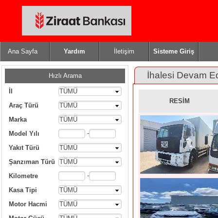
Ana Sayfa
Yardım
İletişim
Sisteme Giriş
İhalesi Devam E
Hızlı Arama
İl
TÜMÜ
RESİM
Araç Türü
TÜMÜ
Marka
TÜMÜ
-
Model Yılı
Yakıt Türü
TÜMÜ
Şanzıman Türü
TÜMÜ
-
Kilometre
Kasa Tipi
TÜMÜ
Motor Hacmi
TÜMÜ