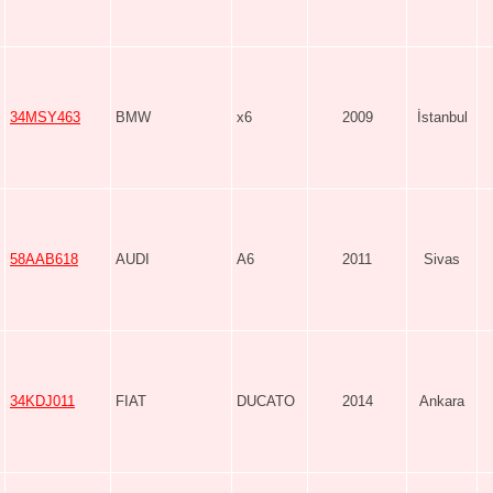
34MSY463
BMW
x6
2009
İstanbul
58AAB618
AUDI
A6
2011
Sivas
34KDJ011
FIAT
DUCATO
2014
Ankara