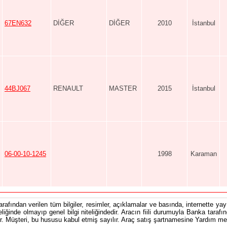
67EN632
DİĞER
DİĞER
2010
İstanbul
44BJ067
RENAULT
MASTER
2015
İstanbul
06-00-10-1245
1998
Karaman
tarafından verilen tüm bilgiler, resimler, açıklamalar ve basında, internette yayı
teliğinde olmayıp genel bilgi niteliğindedir. Aracın fiili durumuyla Banka tarafı
 Müşteri, bu hususu kabul etmiş sayılır. Araç satış şartnamesine Yardım men