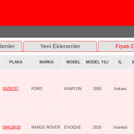
denler
Yeni Eklenenler
Fiyatı 
PLAKA
MARKA
MODEL
MODEL YILI
İL
06ZBZ67
FORD
KAMYON
2005
Ankara
09ALB630
RANGE ROVER
EVOQUE
2016
İstanbul