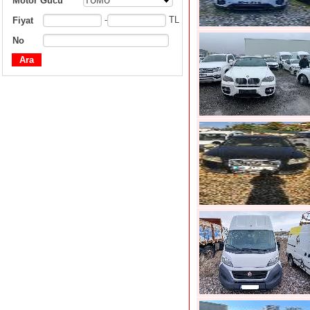
Motor Gücü
TÜMÜ
-
TL
Fiyat
No