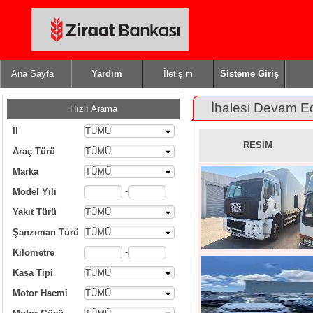
Ana Sayfa
Yardım
İletişim
Sisteme Giriş
İhalesi Devam E
Hızlı Arama
İl
TÜMÜ
RESİM
Araç Türü
TÜMÜ
Marka
TÜMÜ
-
Model Yılı
Yakıt Türü
TÜMÜ
Şanzıman Türü
TÜMÜ
-
Kilometre
Kasa Tipi
TÜMÜ
Motor Hacmi
TÜMÜ