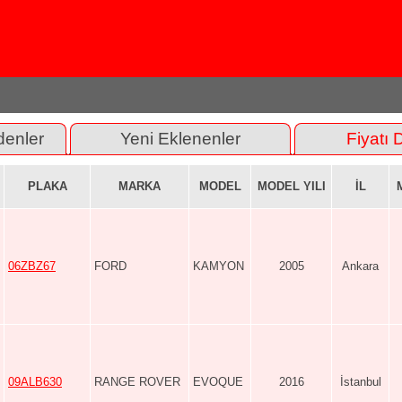
denler
Yeni Eklenenler
Fiyatı 
PLAKA
MARKA
MODEL
MODEL YILI
İL
06ZBZ67
FORD
KAMYON
2005
Ankara
09ALB630
RANGE ROVER
EVOQUE
2016
İstanbul