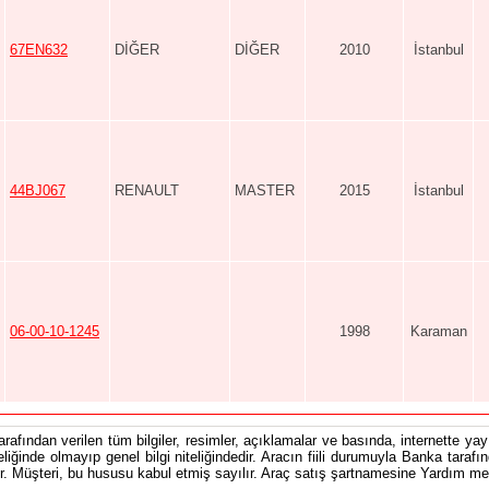
67EN632
DİĞER
DİĞER
2010
İstanbul
44BJ067
RENAULT
MASTER
2015
İstanbul
06-00-10-1245
1998
Karaman
tarafından verilen tüm bilgiler, resimler, açıklamalar ve basında, internette yayı
teliğinde olmayıp genel bilgi niteliğindedir. Aracın fiili durumuyla Banka tarafı
 Müşteri, bu hususu kabul etmiş sayılır. Araç satış şartnamesine Yardım men