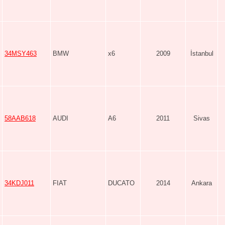
34MSY463
BMW
x6
2009
İstanbul
58AAB618
AUDI
A6
2011
Sivas
34KDJ011
FIAT
DUCATO
2014
Ankara