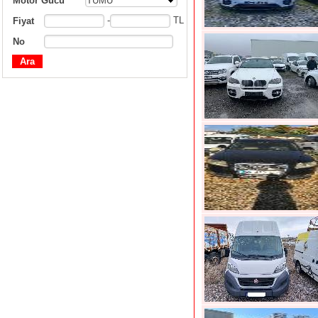
Motor Gücü
TÜMÜ
-
TL
Fiyat
No