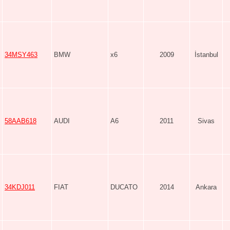
34MSY463
BMW
x6
2009
İstanbul
58AAB618
AUDI
A6
2011
Sivas
34KDJ011
FIAT
DUCATO
2014
Ankara