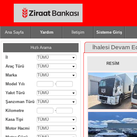
Ana Sayfa
Yardım
İletişim
Sisteme Giriş
İhalesi Devam E
Hızlı Arama
İl
TÜMÜ
RESİM
Araç Türü
TÜMÜ
Marka
TÜMÜ
-
Model Yılı
Yakıt Türü
TÜMÜ
Şanzıman Türü
TÜMÜ
-
Kilometre
Kasa Tipi
TÜMÜ
Motor Hacmi
TÜMÜ