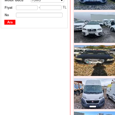
Motor Gücü
TÜMÜ
-
TL
Fiyat
No