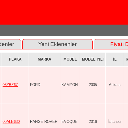
denler
Yeni Eklenenler
Fiyatı 
PLAKA
MARKA
MODEL
MODEL YILI
İL
06ZBZ67
FORD
KAMYON
2005
Ankara
09ALB630
RANGE ROVER
EVOQUE
2016
İstanbul