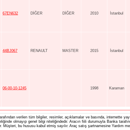
67EN632
DİĞER
DİĞER
2010
İstanbul
44BJ067
RENAULT
MASTER
2015
İstanbul
06-00-10-1245
1998
Karaman
tarafından verilen tüm bilgiler, resimler, açıklamalar ve basında, internette yayı
teliğinde olmayıp genel bilgi niteliğindedir. Aracın fiili durumuyla Banka tarafı
 Müşteri, bu hususu kabul etmiş sayılır. Araç satış şartnamesine Yardım men