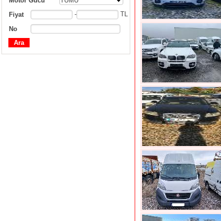
Motor Gücü
TÜMÜ
-
TL
Fiyat
No