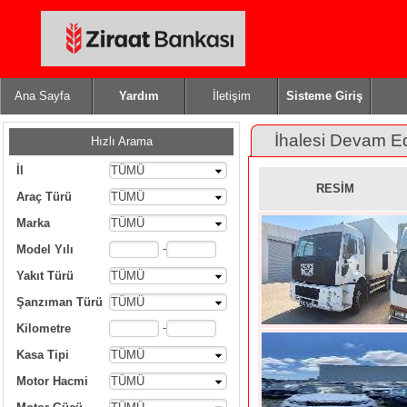
Ana Sayfa
Yardım
İletişim
Sisteme Giriş
İhalesi Devam E
Hızlı Arama
İl
TÜMÜ
RESİM
Araç Türü
TÜMÜ
Marka
TÜMÜ
-
Model Yılı
Yakıt Türü
TÜMÜ
Şanzıman Türü
TÜMÜ
-
Kilometre
Kasa Tipi
TÜMÜ
Motor Hacmi
TÜMÜ