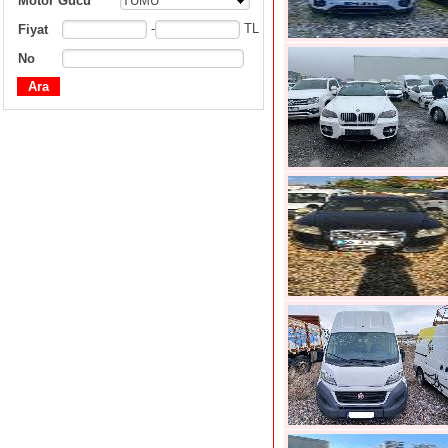
Motor Gücü
TÜMÜ
-
TL
Fiyat
No