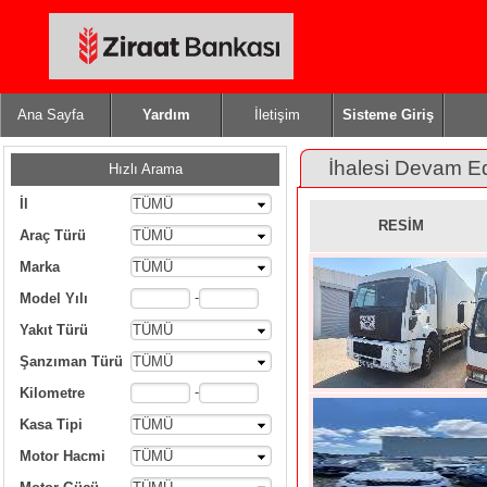
Ana Sayfa
Yardım
İletişim
Sisteme Giriş
İhalesi Devam E
Hızlı Arama
İl
TÜMÜ
RESİM
Araç Türü
TÜMÜ
Marka
TÜMÜ
-
Model Yılı
Yakıt Türü
TÜMÜ
Şanzıman Türü
TÜMÜ
-
Kilometre
Kasa Tipi
TÜMÜ
Motor Hacmi
TÜMÜ