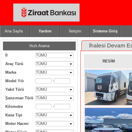
Ana Sayfa
Yardım
İletişim
Sisteme Giriş
İhalesi Devam E
Hızlı Arama
İl
TÜMÜ
RESİM
Araç Türü
TÜMÜ
Marka
TÜMÜ
-
Model Yılı
Yakıt Türü
TÜMÜ
Şanzıman Türü
TÜMÜ
-
Kilometre
Kasa Tipi
TÜMÜ
Motor Hacmi
TÜMÜ