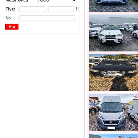
Motor Gücü
TÜMÜ
-
TL
Fiyat
No