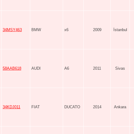
34MSY463
BMW
x6
2009
İstanbul
58AAB618
AUDI
A6
2011
Sivas
34KDJ011
FIAT
DUCATO
2014
Ankara