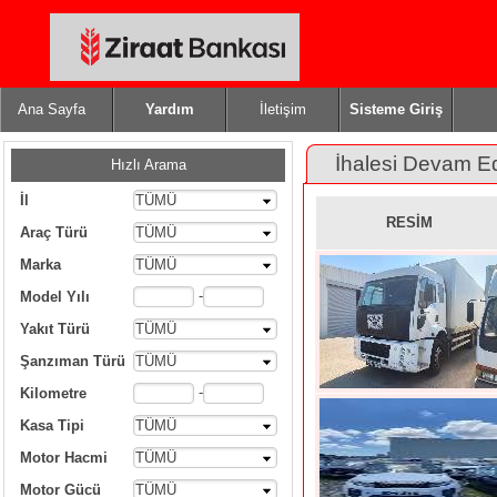
Ana Sayfa
Yardım
İletişim
Sisteme Giriş
İhalesi Devam E
Hızlı Arama
İl
TÜMÜ
RESİM
Araç Türü
TÜMÜ
Marka
TÜMÜ
-
Model Yılı
Yakıt Türü
TÜMÜ
Şanzıman Türü
TÜMÜ
-
Kilometre
Kasa Tipi
TÜMÜ
Motor Hacmi
TÜMÜ
Motor Gücü
TÜMÜ