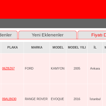
denler
Yeni Eklenenler
Fiyatı 
PLAKA
MARKA
MODEL
MODEL YILI
İL
06ZBZ67
FORD
KAMYON
2005
Ankara
09ALB630
RANGE ROVER
EVOQUE
2016
İstanbul