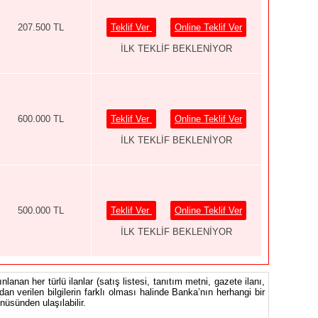
207.500 TL
Teklif Ver
Online Teklif Ver
İLK TEKLİF BEKLENİYOR
600.000 TL
Teklif Ver
Online Teklif Ver
İLK TEKLİF BEKLENİYOR
500.000 TL
Teklif Ver
Online Teklif Ver
İLK TEKLİF BEKLENİYOR
nlanan her türlü ilanlar (satış listesi, tanıtım metni, gazete ilanı,
ndan verilen bilgilerin farklı olması halinde Banka’nın herhangi bir
üsünden ulaşılabilir.