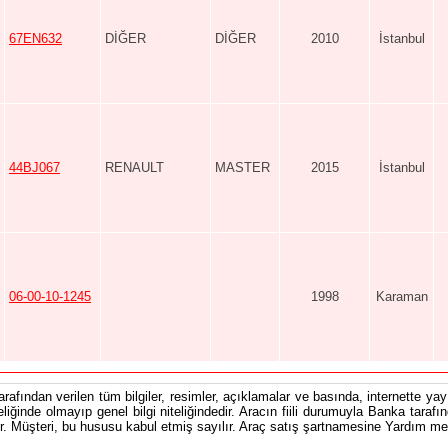
67EN632
DİĞER
DİĞER
2010
İstanbul
44BJ067
RENAULT
MASTER
2015
İstanbul
06-00-10-1245
1998
Karaman
tarafından verilen tüm bilgiler, resimler, açıklamalar ve basında, internette yayı
teliğinde olmayıp genel bilgi niteliğindedir. Aracın fiili durumuyla Banka tarafı
 Müşteri, bu hususu kabul etmiş sayılır. Araç satış şartnamesine Yardım men