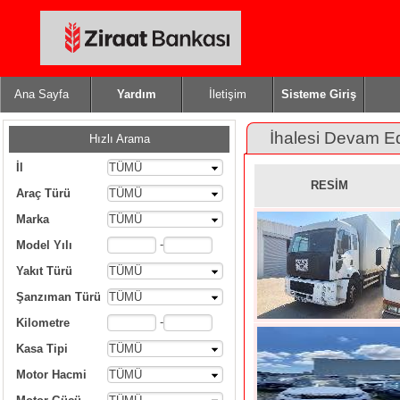
Ana Sayfa
Yardım
İletişim
Sisteme Giriş
İhalesi Devam E
Hızlı Arama
İl
TÜMÜ
RESİM
Araç Türü
TÜMÜ
Marka
TÜMÜ
-
Model Yılı
Yakıt Türü
TÜMÜ
Şanzıman Türü
TÜMÜ
-
Kilometre
Kasa Tipi
TÜMÜ
Motor Hacmi
TÜMÜ