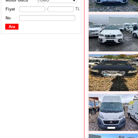
Motor Gücü
TÜMÜ
-
TL
Fiyat
No