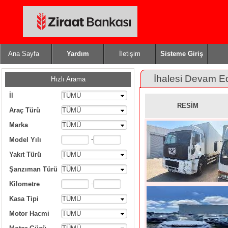
Ana Sayfa
Yardım
İletişim
Sisteme Giriş
İhalesi Devam E
Hızlı Arama
İl
TÜMÜ
RESİM
Araç Türü
TÜMÜ
Marka
TÜMÜ
-
Model Yılı
Yakıt Türü
TÜMÜ
Şanzıman Türü
TÜMÜ
-
Kilometre
Kasa Tipi
TÜMÜ
Motor Hacmi
TÜMÜ