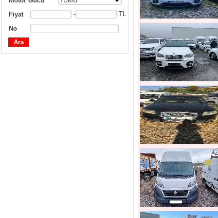
Motor Gücü
TÜMÜ
-
TL
Fiyat
No