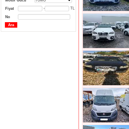
Motor Gücü
TÜMÜ
-
TL
Fiyat
No