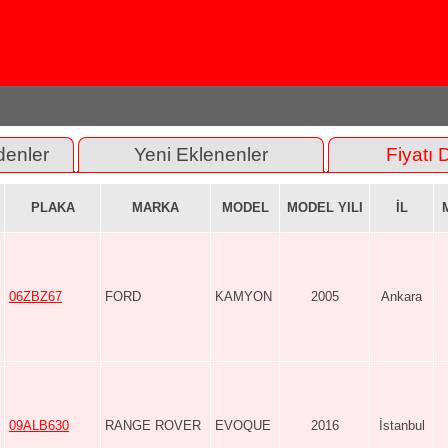
denler
Yeni Eklenenler
Fiyatı 
PLAKA
MARKA
MODEL
MODEL YILI
İL
06ZBZ67
FORD
KAMYON
2005
Ankara
09ALB630
RANGE ROVER
EVOQUE
2016
İstanbul