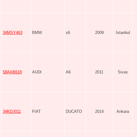
34MSY463
BMW
x6
2009
İstanbul
58AAB618
AUDI
A6
2011
Sivas
34KDJ011
FIAT
DUCATO
2014
Ankara