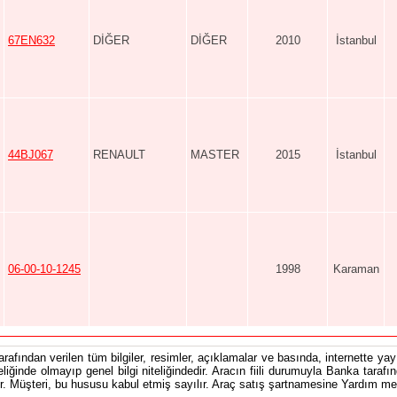
67EN632
DİĞER
DİĞER
2010
İstanbul
44BJ067
RENAULT
MASTER
2015
İstanbul
06-00-10-1245
1998
Karaman
tarafından verilen tüm bilgiler, resimler, açıklamalar ve basında, internette yayı
teliğinde olmayıp genel bilgi niteliğindedir. Aracın fiili durumuyla Banka tarafı
 Müşteri, bu hususu kabul etmiş sayılır. Araç satış şartnamesine Yardım men