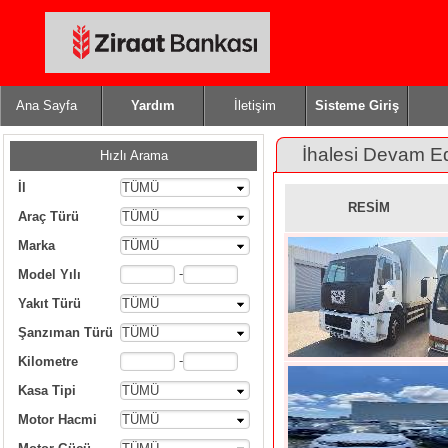
Ana Sayfa
Yardım
İletişim
Sisteme Giriş
İhalesi Devam E
Hızlı Arama
İl
TÜMÜ
RESİM
Araç Türü
TÜMÜ
Marka
TÜMÜ
-
Model Yılı
Yakıt Türü
TÜMÜ
Şanzıman Türü
TÜMÜ
-
Kilometre
Kasa Tipi
TÜMÜ
Motor Hacmi
TÜMÜ