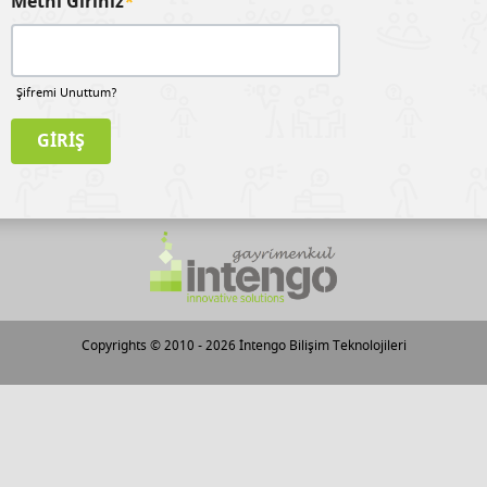
Metni Giriniz
*
Şifremi Unuttum?
Copyrights © 2010 - 2026
İntengo Bilişim Teknolojileri