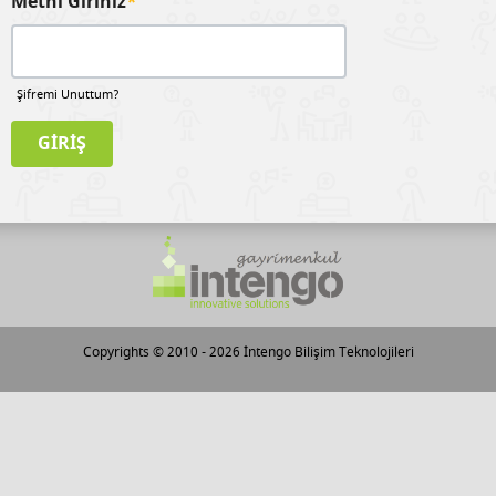
Metni Giriniz
*
Şifremi Unuttum?
Copyrights © 2010 - 2026
İntengo Bilişim Teknolojileri