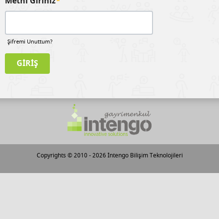
Metni Giriniz
*
Şifremi Unuttum?
Copyrights © 2010 - 2026
İntengo Bilişim Teknolojileri